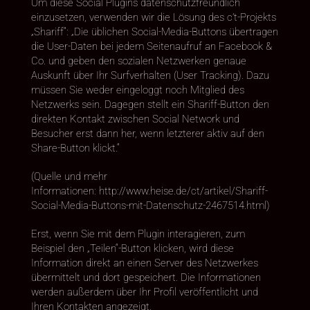
Um diese Social Plugins datenschutzfreundlich
einzusetzen, verwenden wir die Lösung des c’t-Projekts
„Shariff“: „Die üblichen Social-Media-Buttons übertragen
die User-Daten bei jedem Seitenaufruf an Facebook &
Co. und geben den sozialen Netzwerken genaue
Auskunft über Ihr Surfverhalten (User Tracking). Dazu
müssen Sie weder eingeloggt noch Mitglied des
Netzwerks sein. Dagegen stellt ein Shariff-Button den
direkten Kontakt zwischen Social Network und
Besucher erst dann her, wenn letzterer aktiv auf den
Share-Button klickt.“
(Quelle und mehr
Informationen: http://www.heise.de/ct/artikel/Shariff-
Social-Media-Buttons-mit-Datenschutz-2467514.html)
Erst, wenn Sie mit dem Plugin interagieren, zum
Beispiel den „Teilen“-Button klicken, wird diese
Information direkt an einen Server des Netzwerkes
übermittelt und dort gespeichert. Die Informationen
werden außerdem über Ihr Profil veröffentlicht und
Ihren Kontakten angezeigt.