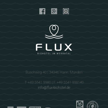
Buschweg 40 | 34346 Hann. Münden
T +49 5541 9980 | F +49 5541 998140
info@flux-biohotel.de