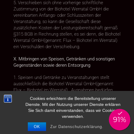
5. Verschieben sich ohne vorherige schriftliche
Zustimmung von der Biohotel Werratal GmbH die
vereinbarten Anfangs- oder Schlusszeiten der
Veranstaltung, so kann die Gesellschaft diese
zusätzlichen Kosten der Leistungsbereitschaft gemäß
§315 BGB in Rechnung stellen, es sei denn, die Biohotel
Werratal GmbH(genannt: Flux – Biohotel im Werratal)
ein Verschulden der Verschiebung.
X. Mitbringen von Speisen, Getränken und sonstigen
Gegenständen sowie deren Entsorgung
1. Speisen und Getränke zu Veranstaltungen stellt
ausschließlich die Biohotel Werratal GmbH(genannt:
Flux – Biohotel im Werratal) . Ausnahmen bedürfen
einer schriftlichen Vereinbarung. In diesen Fällen wird
Cookies erleichtern die Bereitstellung unserer
ein Betrag zur Deckung der Gemeinkosten („Korkgeld“
Dienste. Mit der Nutzung unserer Dienste erklären
und/oder „Tellergeld“) berechnet. Der Veranstalter trägt
Sie Sich damit einverstanden, dass wir Cookies
die volle Haftung für mitgebrachte Speisen und
verwenden.
Getränke und stellt die Biohotel Werratal
OK
Zur Datenschutzerklärung.
GmbH(genannt: Flux – Biohotel im Werratal)insoweit