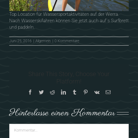
Top Location für Wassersportaktivitäten auf der Werra.
Nach Wasserskifahren können Sie jetzt auch auf´s Surfbrett
und paddeln.
Juni 25, 2016
|
Allgemein
|
0 Kommentare
Share This Story, Choose Your
Platform!
Facebook
Twitter
Reddit
LinkedIn
Tumblr
Pinterest
Vk
E-
Mail
Hinterlasse einen Kommentar
Kommentar