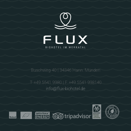
Buschweg 40 | 34346 Hann. Münden
T +49 5541 9980 | F +49 5541 998140
info@flux-biohotel.de